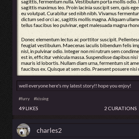
sagittis, fermentum nulla. Vestibulum porta mollis odio. Nu
sagittis maximus leo. Proin lacinia suscipit sem, quis eges
eu volutpat. Curabitur sed nibh nibh. Vivamus fermentum 
dictum sed orci ac, sagittis mollis magna. Aliquam ullamc
tellus faucibus leo pulvinar, eget malesuada magna rhon
Donec elementum lectus ac porttitor suscipit. Pellentesqu
feugiat vestibulum. Maecenas iaculis bibendum felis i
nisl, in pulvinar odio. Integer non mi rutrum sem condim
est in, efficitur vehicula massa. Suspendisse dapibus nisi 
mauris id lobortis. Nullam diam urna, fermentum sit amet e
faucibus ex. Quisque at sem odio. Praesent posuere nisi 
well everyone here's my latest story!! hope you enjoy!
#furry
#kissing
49 LIKES
2 CURATIONS
charles2