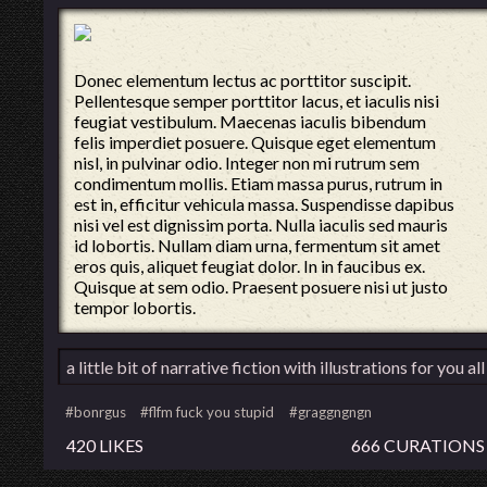
Donec elementum lectus ac porttitor suscipit.
Pellentesque semper porttitor lacus, et iaculis nisi
feugiat vestibulum. Maecenas iaculis bibendum
felis imperdiet posuere. Quisque eget elementum
nisl, in pulvinar odio. Integer non mi rutrum sem
condimentum mollis. Etiam massa purus, rutrum in
est in, efficitur vehicula massa. Suspendisse dapibus
nisi vel est dignissim porta. Nulla iaculis sed mauris
id lobortis. Nullam diam urna, fermentum sit amet
eros quis, aliquet feugiat dolor. In in faucibus ex.
Quisque at sem odio. Praesent posuere nisi ut justo
tempor lobortis.
a little bit of narrative fiction with illustrations for you al
#bonrgus
#flfm fuck you stupid
#graggngngn
420 LIKES
666 CURATIONS