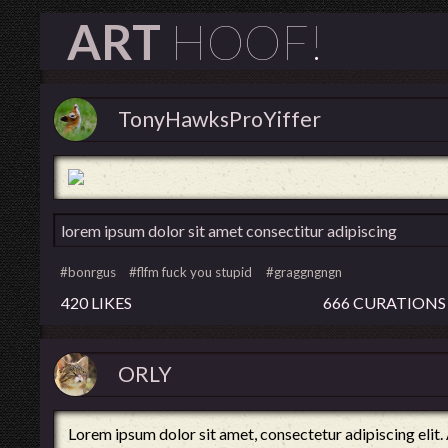
ART
HOOF!
TonyHawksProYiffer
lorem ipsum dolor sit amet consectitur adipiscing
#bonrgus
#flfm fuck you stupid
#graggngngn
420 LIKES
666 CURATIONS
ORLY
Lorem ipsum dolor sit amet, consectetur adipiscing elit. 